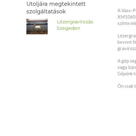
Utoljára megtekintett
A Vass-P
szolgáltatások
XM1060 l
Lézergravírozás
szinte m
Szegeden
Lézergrav
bevont f
gravíroz
A gép se
vagy bár
Gépünk t
Ön csak t