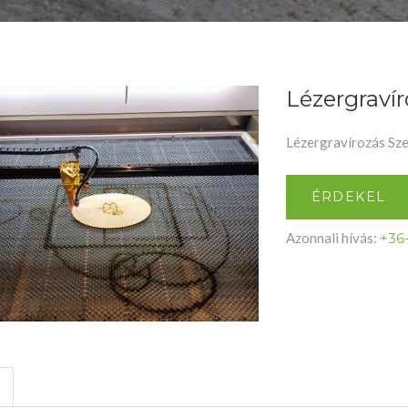
Lézergraví
Lézergravírozás Sz
ÉRDEKEL
Azonnali hívás:
+36