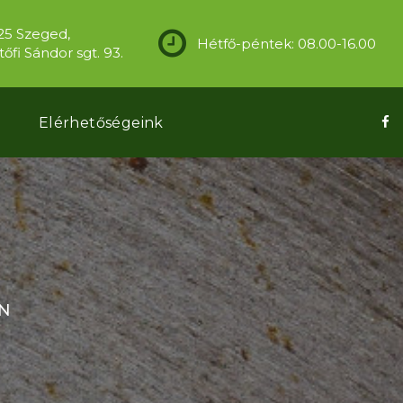
25 Szeged,
Hétfő-péntek: 08.00-16.00
őfi Sándor sgt. 93.
k
Elérhetőségeink
EN