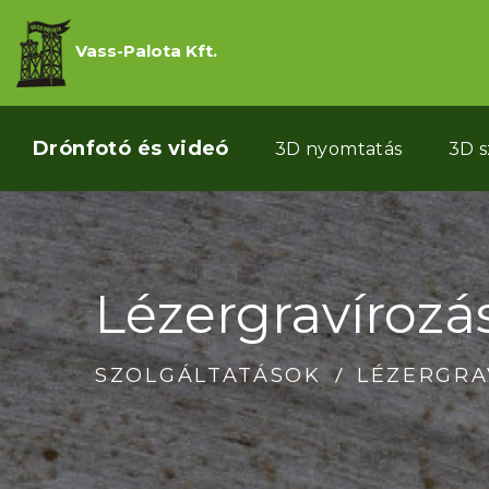
Vass-Palota Kft.
Drónfotó és videó
3D nyomtatás
3D 
Lézergravíroz
SZOLGÁLTATÁSOK
LÉZERGRA