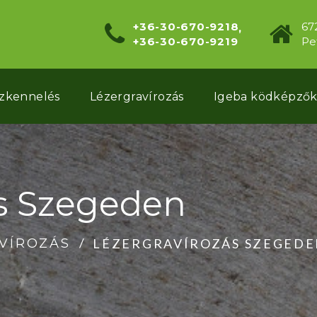
+36-30-670-9218
67
+36-30-670-9219
Pet
szkennelés
Lézergravírozás
Igeba ködképző
ás Szegeden
LÉZERGRAVÍROZÁS SZEGED
VÍROZÁS