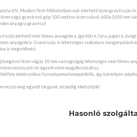
alota Kft. ModernTech Műhelyében már elérhető lézergravírozás és
ézervágó gravírozó gép 100 wattos lézercsővel, 600x1000 mm tárgy
inden anyagra gravíroz!
írozás kérhető nem fémes anyagokra, így bőrre, fára, papírra, üvegre
émes anyagokra. Gravírozás is lehetséges szabályos hengerpalástra,
ása is megoldható.
gítségével lézervágás 10 mm vastagságig lehetséges nem fémes any
milyen művészeti és egyedi elem megalkotásához.
öbbféle elektronikus formátummal kompatibilis, így bármilyen adath
ervezze meg egyedi tárgyait, mi pedig elkészítjük!
Hasonló szolgált