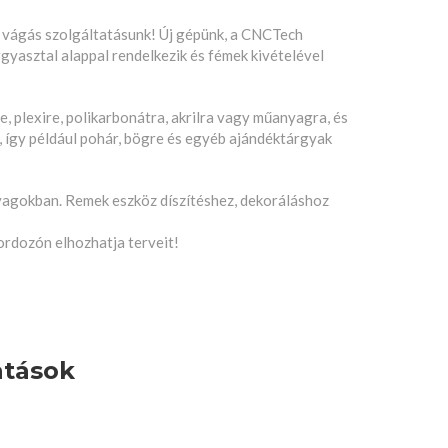
 vágás szolgáltatásunk! Új gépünk, a CNCTech
asztal alappal rendelkezik és fémek kivételével
, plexire, polikarbonátra, akrilra vagy műanyagra, és
 így például pohár, bögre és egyéb ajándéktárgyak
agokban. Remek eszköz díszítéshez, dekoráláshoz
ordozón elhozhatja terveit!
atások