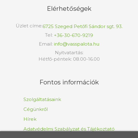
Elérhetőségek
Üzlet címe:
6725 Szeged Petőfi Sándor sgt. 93.
Tel:
+36-30-670-9219
Email:
info@vasspalota.hu
Nyitvatartás:
Hétfő-péntek: 08.00-16.00
Fontos információk
Szolgáltatásaink
Cégünkről
Hírek
Adatvédelmi Szabályzat és Tájékoztató