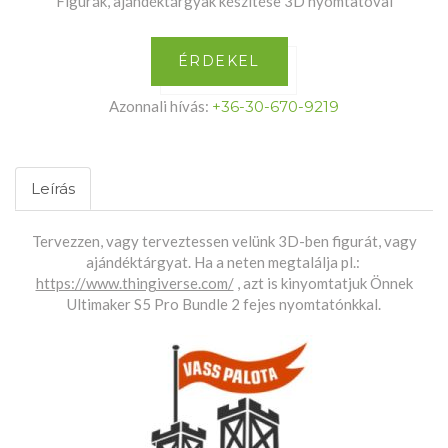
Figurák, ajándéktárgyak készítése 3D nyomtatóval
ÉRDEKEL
Azonnali hívás:
+36-30-670-9219
Leírás
Tervezzen, vagy terveztessen velünk 3D-ben figurát, vagy
ajándéktárgyat. Ha a neten megtalálja pl.:
https://www.thingiverse.com/
, azt is kinyomtatjuk Önnek
Ultimaker S5 Pro Bundle 2 fejes nyomtatónkkal.