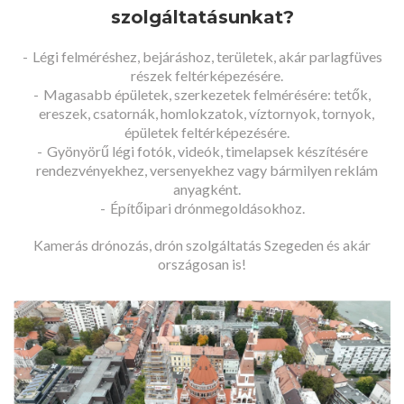
szolgáltatásunkat?
Légi felméréshez, bejáráshoz, területek, akár parlagfüves
részek feltérképezésére.
Magasabb épületek, szerkezetek felmérésére: tetők,
ereszek, csatornák, homlokzatok, víztornyok, tornyok,
épületek feltérképezésére.
Gyönyörű légi fotók, videók, timelapsek készítésére
rendezvényekhez, versenyekhez vagy bármilyen reklám
anyagként.
Építőipari drónmegoldásokhoz.
Kamerás drónozás, drón szolgáltatás Szegeden és akár
országosan is!