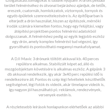
szolgáltatáscsomagokat is tudunk nyújtani! A drónt például
terület felméréséhez és útvonal bejáráshoz ajánljuk, de tetők,
ereszek, csatornák, homlokzatok, víztornyok, tornyok és
egyéb épületek szemrevételezésére is. Az építőiparban is
elterjedt a drón használat, hiszen az építészek, mérnöki
irodák számára kiemelten fontos, hogy egy felújítási, vagy
átépítési projektben pontos felmérési adatokból
dolgozzanak. A felméréshez pedig az egyik legjobb eszköz
egy drón, amely komplex felmérést tud végezni, így
gyorsítható és pontosítható megannyi munkafolyamat.
A DJI Mavic 3 drónunk töltött akkuval kb. 40 perces
repülésre alkalmas. Stabilizált képet ad, álló és
mozgóobjektum követésére is alkalmas eszköz. A gépünk 3
db akkuval rendelkezik, így akár 3x40 perc repülési idő is
rendelkezésre áll. Pontos és szép légi felvételek készíthetők
segítségével, légi fotók és videók, akár timelapse videók is,
így nagyon jól használható pl.: reklámok, rendezvények,
versenyek esetén is.
A részletesebb leírások honlapunkon elérhetőek az alábbi