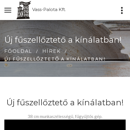
Vass-Palota Kft.
Új fűszellőztető a kínálatban!
FŐOLDAL
HÍREK
ÚJ FŰSZELLŐZTETŐ A KÍNÁLATBAN!
Új fűszellőztető a kínálatban!
38 cm munkaszélességű, fűgyűjtős gép.