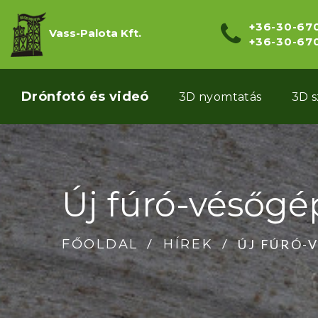
+36-30-67
Vass-Palota Kft.
+36-30-67
Drónfotó és videó
3D nyomtatás
3D 
Új fúró-vésőgé
ÚJ FÚRÓ-
FŐOLDAL
HÍREK