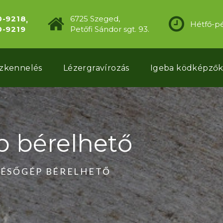
0-9218
6725 Szeged,
Hétfő-pé
0-9219
Petőfi Sándor sgt. 93.
szkennelés
Lézergravírozás
Igeba ködképző
p bérelhető
VÉSŐGÉP BÉRELHETŐ