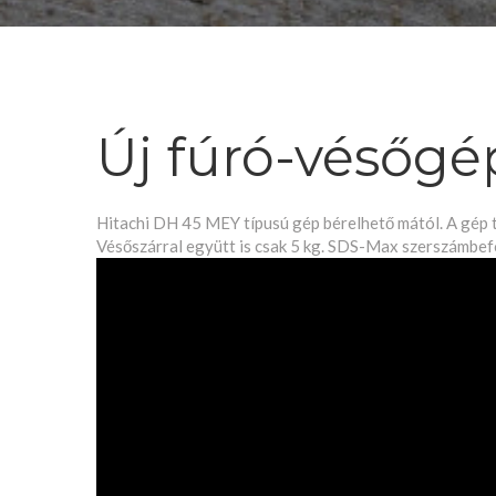
Új fúró-vésőgé
Hitachi DH 45 MEY típusú gép bérelhető mától. A gép t
Vésőszárral együtt is csak 5 kg. SDS-Max szerszámbefo