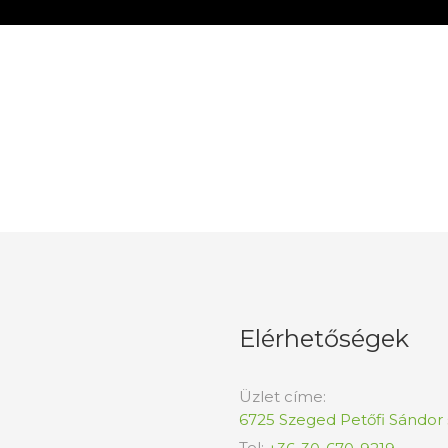
Elérhetőségek
Üzlet címe:
6725 Szeged Petőfi Sándor s
Tel: