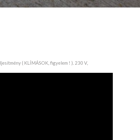
ljesítmény ( KLÍMÁSOK, figyelem ! ). 230 V,