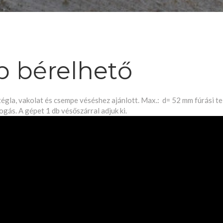
p bérelhető
égla, vakolat és csempe véséshez ajánlott. Max.: d= 52 mm fúrási te
gás. A gépet 1 db vésőszárral adjuk ki.