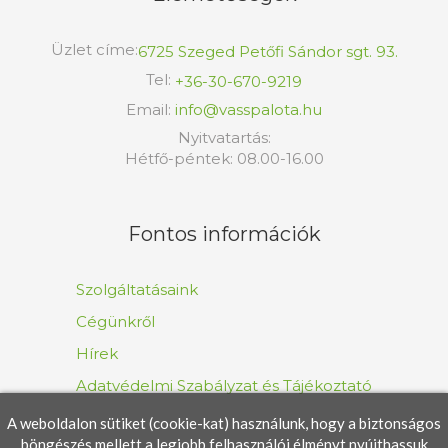
Üzlet címe:
6725 Szeged Petőfi Sándor sgt. 93.
Tel:
+36-30-670-9219
Email:
info@vasspalota.hu
Nyitvatartás:
Hétfő-péntek: 08.00-16.00
Fontos információk
Szolgáltatásaink
Cégünkről
Hírek
Adatvédelmi Szabályzat és Tájékoztató
A weboldalon sütiket (cookie-kat) használunk, hogy a biztonságos
böngészés mellett a legjobb felhasználói élményt nyújthassuk