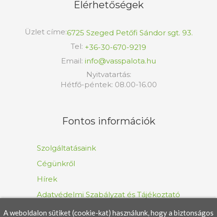
Elérhetőségek
Üzlet címe:
6725 Szeged Petőfi Sándor sgt. 93.
Tel:
+36-30-670-9219
Email:
info@vasspalota.hu
Nyitvatartás:
Hétfő-péntek: 08.00-16.00
Fontos információk
Szolgáltatásaink
Cégünkről
Hírek
Adatvédelmi Szabályzat és Tájékoztató
A weboldalon sütiket (cookie-kat) használunk, hogy a biztonságos