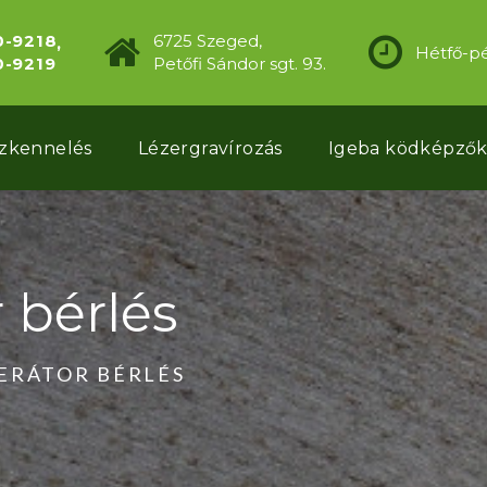
0-9218
6725 Szeged,
Hétfő-pé
0-9219
Petőfi Sándor sgt. 93.
szkennelés
Lézergravírozás
Igeba ködképző
 bérlés
ERÁTOR BÉRLÉS