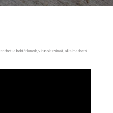
entheti a baktériumok, vírusok számát, alkalmazható