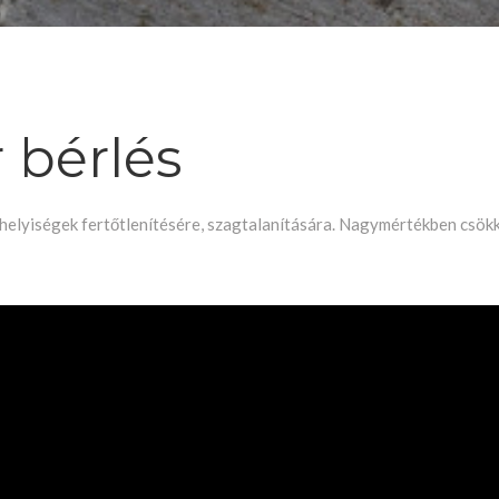
 bérlés
helyiségek fertőtlenítésére, szagtalanítására. Nagymértékben csökk