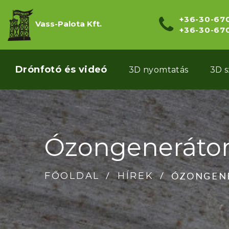
+36-30-67
Vass-Palota Kft.
+36-30-67
Drónfotó és videó
3D nyomtatás
3D 
Ózongenerátor
ÓZONGEN
FŐOLDAL
HÍREK