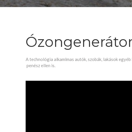
Ózongenerátor
A technológia alkamlmas autók, szobák, lakások egyéb 
penész ellen is.