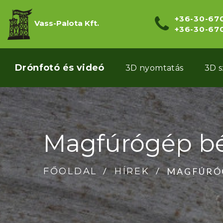
+36-30-67
Vass-Palota Kft.
+36-30-67
Drónfotó és videó
3D nyomtatás
3D 
Magfúrógép bé
MAGFÚRÓ
FŐOLDAL
HÍREK