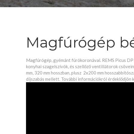
Magfúrógép bé
Magfúrógép, gyémánt fúrókoronával. REMS Picus DP 230
konyhai szagelszívók, és szellőző ventillátorok csöve
mm, 320 mm hosszban, plusz 2x200 mm hosszabbítószár i
díjszabás mellett. További információkról érdeklődjön k