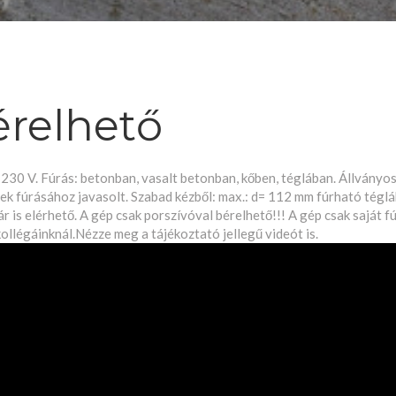
relhető
 V. Fúrás: betonban, vasalt betonban, kőben, téglában. Állványos 
inek fúrásához javasolt. Szabad kézből: max.: d= 112 mm fúrható tég
s elérhető. A gép csak porszívóval bérelhető!!! A gép csak saját 
ollégáinknál.Nézze meg a tájékoztató jellegű videót is.