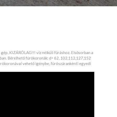
gép, KIZÁRÓLAG!!! víz nélküli fúráshoz. Elsősorban a
lában. Bérelhető fúrókoronák: d= 62, 102,112,127,152
fúrókoronával vehető igénybe, fúrószárankénti egyedi