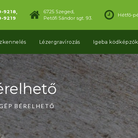
0-9218
6725 Szeged,
Hétfő-pé
0-9219
Petőfi Sándor sgt. 93.
szkennelés
Lézergravírozás
Igeba ködképző
relhető
GÉP BÉRELHETŐ