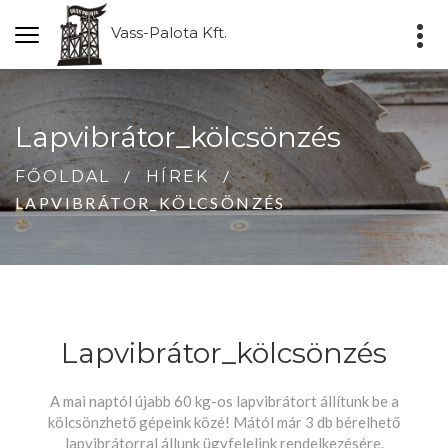
Vass-Palota Kft.
Lapvibrátor_kölcsönzés
FŐOLDAL
HÍREK
LAPVIBRÁTOR_KÖLCSÖNZÉS
Lapvibrátor_kölcsönzés
A mai naptól újabb 60 kg-os lapvibrátort állítunk be a
kölcsönzhető gépeink közé! Mától már 3 db bérelhető
lapvibrátorral állunk ügyfelelink rendelkezésére.