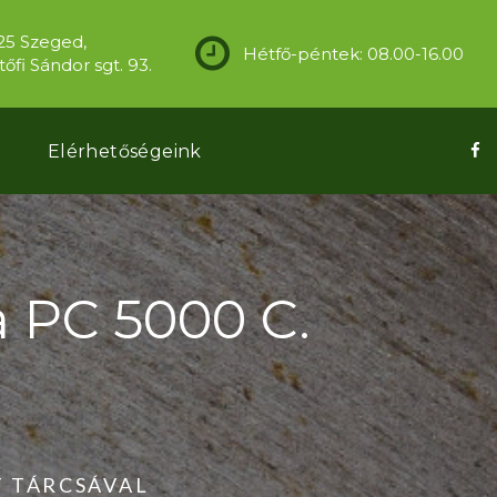
25 Szeged,
Hétfő-péntek: 08.00-16.00
őfi Sándor sgt. 93.
k
Elérhetőségeink
a PC 5000 C.
T TÁRCSÁVAL