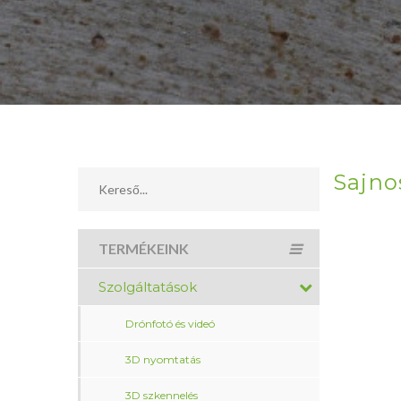
Sajno
TERMÉKEINK
Szolgáltatások
Drónfotó és videó
3D nyomtatás
3D szkennelés