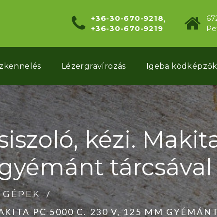
+36-30-670-9218
67
+36-30-670-9219
Pet
szkennelés
Lézergravírozás
Igeba ködképző
szoló, kézi. Makit
gyémánt tárcsával
I GÉPEK
KITA PC 5000 C. 230 V, 125 MM GYÉMÁN