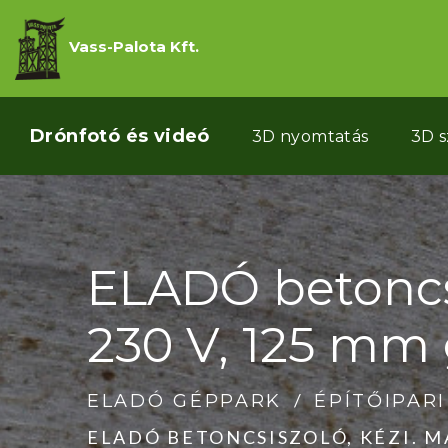
Vass-Palota Kft.
Drónfotó és videó
3D nyomtatás
3D 
ELADÓ betoncsi
230 V, 125 mm 
ELADÓ GÉPPARK
ÉPÍTŐIPAR
ELADÓ BETONCSISZOLÓ, KÉZI. MA